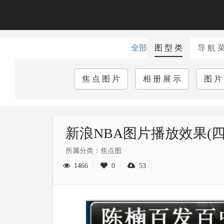
全部
图 型 类
导 航 
焦 点 图 片
相 册 展 示
图 片
新浪NBA图片播放效果(四图 
所属分类：焦点图
1466
0
53