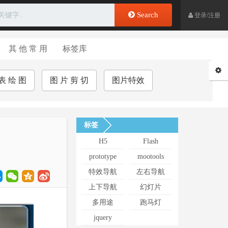
Search
登录/注册
其 他 常 用
标签库
表 绘 图
图 片 剪 切
图片特效
标签
H5
Flash
prototype
mootools
特效导航
左右导航
上下导航
幻灯片
多用途
跑马灯
jquery