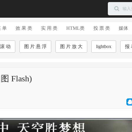
菜 单
效 果 类
实 用 类
HTML类
投 票 类
媒体
 滚 动
图 片 悬 浮
图 片 放 大
lightbox
报 
Flash)