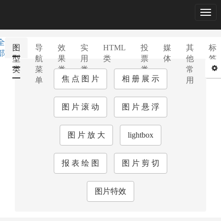
Togg
navig
全
图
导
效
实
HTML
投
媒
其
标
部
型
航
果
用
类
票
体
他
签
类
菜
类
类
类
常
库
焦 点 图 片
相 册 展 示
单
用
图 片 滚 动
图 片 悬 浮
图 片 放 大
lightbox
报 表 绘 图
图 片 剪 切
图片特效