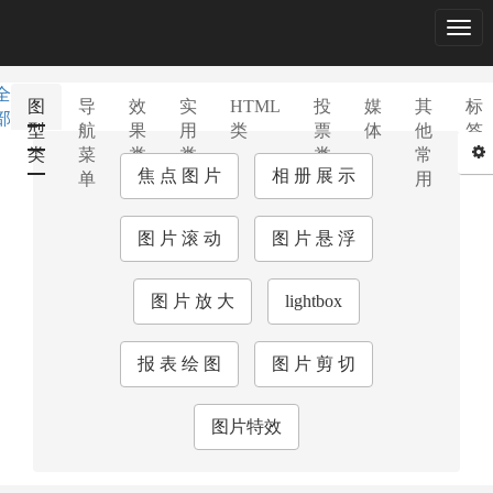
Togg
navig
全
图
导
效
实
HTML
投
媒
其
标
部
型
航
果
用
类
票
体
他
签
类
菜
类
类
类
常
库
焦 点 图 片
相 册 展 示
单
用
图 片 滚 动
图 片 悬 浮
图 片 放 大
lightbox
报 表 绘 图
图 片 剪 切
图片特效