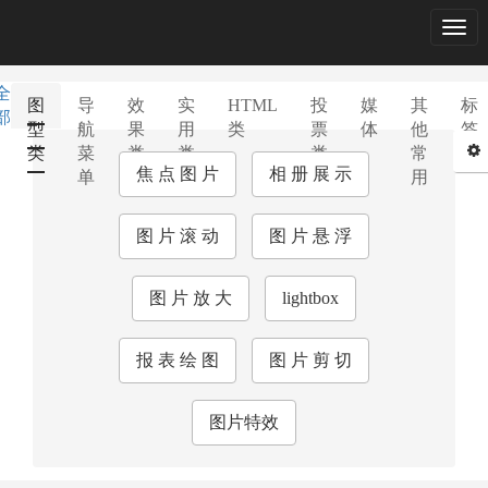
Togg
navig
全
图
导
效
实
HTML
投
媒
其
标
部
型
航
果
用
类
票
体
他
签
类
菜
类
类
类
常
库
焦 点 图 片
相 册 展 示
单
用
图 片 滚 动
图 片 悬 浮
图 片 放 大
lightbox
报 表 绘 图
图 片 剪 切
图片特效