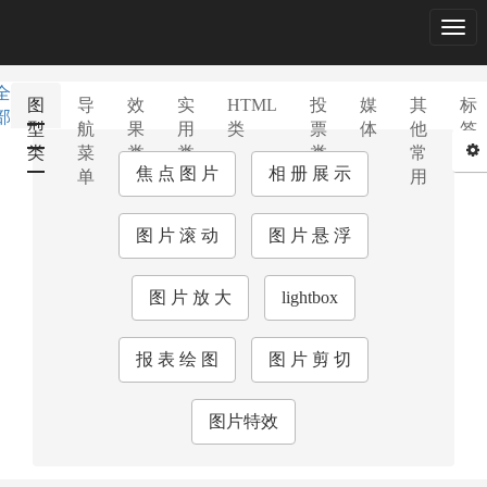
Togg
navig
全
图
导
效
实
HTML
投
媒
其
标
部
型
航
果
用
类
票
体
他
签
类
菜
类
类
类
常
库
焦 点 图 片
相 册 展 示
单
用
图 片 滚 动
图 片 悬 浮
图 片 放 大
lightbox
报 表 绘 图
图 片 剪 切
图片特效