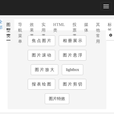
Togg
navig
全
图
导
效
实
HTML
投
媒
其
标
部
型
航
果
用
类
票
体
他
签
类
菜
类
类
类
常
库
焦 点 图 片
相 册 展 示
单
用
图 片 滚 动
图 片 悬 浮
图 片 放 大
lightbox
报 表 绘 图
图 片 剪 切
图片特效