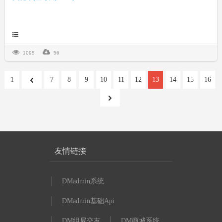
1095
56
1
7
8
9
10
11
12
13
14
15
16
友情链接
DMadmin系统
DMadmin基础Api
DM组局交友
DM商城系统