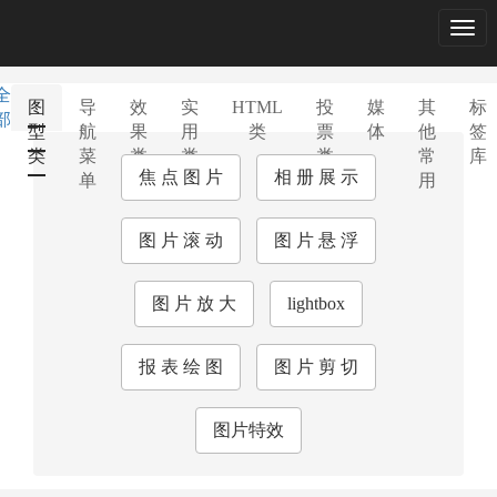
Togg
navig
全
图
导
效
实
HTML
投
媒
其
标
部
型
航
果
用
类
票
体
他
签
类
菜
类
类
类
常
库
焦 点 图 片
相 册 展 示
单
用
图 片 滚 动
图 片 悬 浮
图 片 放 大
lightbox
报 表 绘 图
图 片 剪 切
图片特效