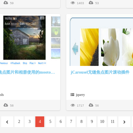
59
1403
53
可做为焦点图片和相册使用的mootools插件NoobSlide
jCarousel无缝焦点图片滚动插件
ols
jquery
58
1717
56
2
3
4
5
6
7
8
9
10
11