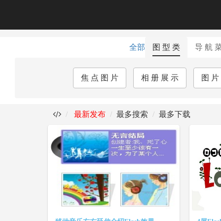
全部
图 型 类
导 航 
焦 点 图 片
相 册 展 示
图 片
最新发布
最多搜索
最多下载