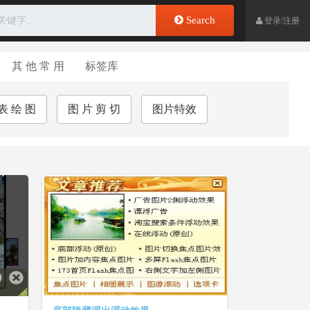
Search
登录/注册
其 他 常 用
标签库
表 绘 图
图 片 剪 切
图片特效