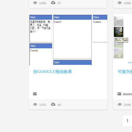
1096
47
1088
仿GOOGLE拖动效果
mooto
1252
49
1648
1