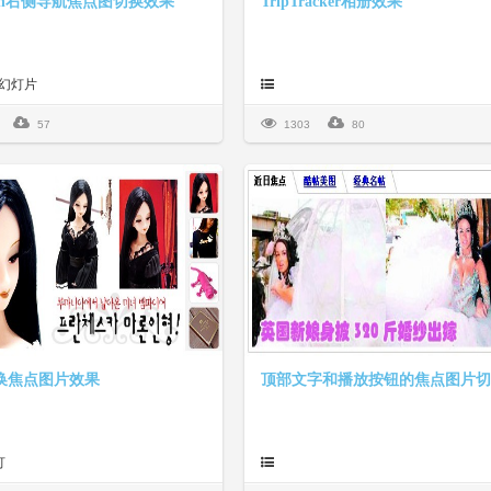
ash右侧导航焦点图切换效果
TripTracker相册效果
h,幻灯片
57
1303
80
换焦点图片效果
灯