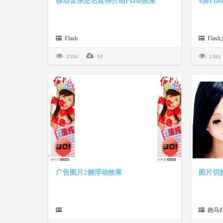
移动音乐左右延伸介绍Flash效果
4屏Fl
Flash
Flas
1594
56
1361
广告图片2侧浮动效果
图片切
跑马