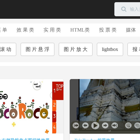
菜 单
效 果 类
实 用 类
HTML类
投 票 类
媒体
 滚 动
图 片 悬 浮
图 片 放 大
lightbox
报 