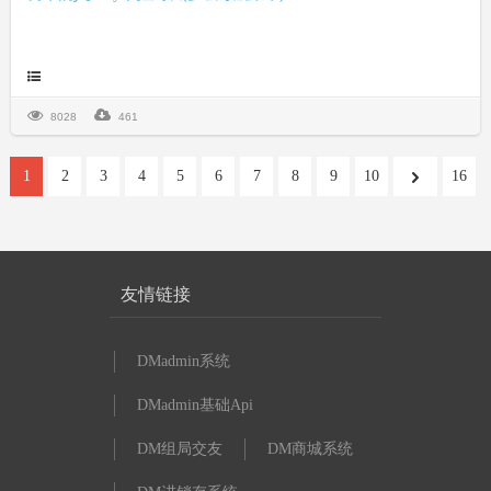
8028
461
1
2
3
4
5
6
7
8
9
10
16
友情链接
DMadmin系统
DMadmin基础Api
DM组局交友
DM商城系统