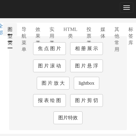
Togg
navig
全
图
导
效
实
HTML
投
媒
其
标
部
型
航
果
用
类
票
体
他
签
类
菜
类
类
类
常
库
焦 点 图 片
相 册 展 示
单
用
图 片 滚 动
图 片 悬 浮
图 片 放 大
lightbox
报 表 绘 图
图 片 剪 切
图片特效